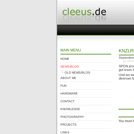
MAIN MENU
KNZLR
September
HOME
by adm
SPON produ
NEWS/BLOG
gut isses 
OLD NEWS/BLOG
Und wo wi
ABOUT ME
diversen M
FUN
HARDWARE
CONTACT
KNOWLEDGE
PHOTOGRAPHY
You must b
PROJECTS
LINKS