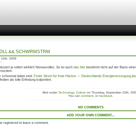
DLL && SCHWRMSTRM
 10th, 2009
in
ziert ja selten wirklich Niveauvolles. So ist auch
das hier
bestimmt nicht auf der Basis ein
trotzdem.
r schonmal dabei sind:
Freier Strom für freie Häcker — Deutschlands Energieversorgung jetz
edien als tolle Erfindung kolportiert.
filed under
Technology
,
Culture
on Thursday, September 10th, 200
You can
comment
, or
trackback
.
NO COMMENTS
ADD YOUR OWN COMMENT...
e registered to leave a comment.